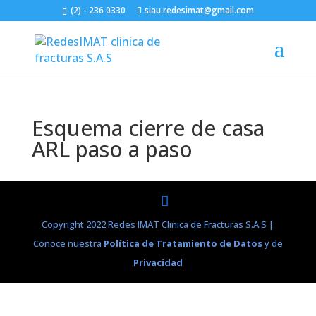
(2) - 236 0330
siau.redesimat@gmail.com
Esquema cierre de casa
ARL paso a paso
Copyright 2022 Redes IMAT Clinica de Fracturas S.A.S |
Conoce nuestra
Política de Tratamiento de Datos
y de
Privacidad