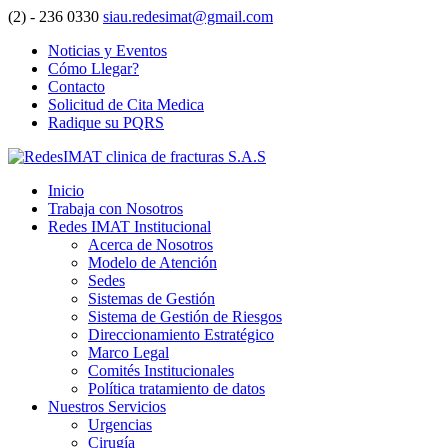
(2) - 236 0330
siau.redesimat@gmail.com
Noticias y Eventos
Cómo Llegar?
Contacto
Solicitud de Cita Medica
Radique su PQRS
Inicio
Trabaja con Nosotros
Redes IMAT Institucional
Acerca de Nosotros
Modelo de Atención
Sedes
Sistemas de Gestión
Sistema de Gestión de Riesgos
Direccionamiento Estratégico
Marco Legal
Comités Institucionales
Política tratamiento de datos
Nuestros Servicios
Urgencias
Cirugía