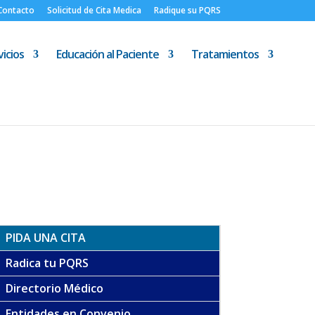
Contacto
Solicitud de Cita Medica
Radique su PQRS
icios
Educación al Paciente
Tratamientos
PIDA UNA CITA
Radica tu PQRS
Directorio Médico
Entidades en Convenio